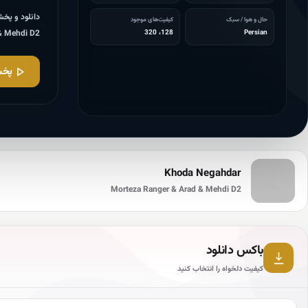
حال و هوا / سبک
کیفیت‌های موجود
128، 320
Persian
Arad & Mehdi D2 با کیفیت‌های موج
پخش
Khoda Negahdar
Morteza Ranger & Arad & Mehdi D2
باکس دانلود
کیفیت دلخواه را انتخاب کنید