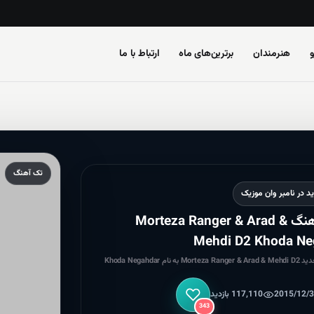
هنرمندان
برترین‌های ماه
ارتباط با ما
تک آهنگ
د در نامبر وان موزیک
دانلود آهنگ Morteza Ranger & Arad &
Mehdi D2 Khoda Ne
نام Khoda Negahdar
117,110 بازدید
پسندیدن
343