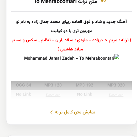
متن ترانه To Mehraboontari
آهنگ جدید
و شاد و فوق العاده زیبای
محمد جمال زاده
به نام
تو
مهربون تری
با دو کیفیت
( ترانه : مریم حیدرزاده - ملودی : میلاد باران - تنظیم , میکس و مستر
: میلاد هاشمی )
OGG 64
MP3 128
MP3 192
MP3 320
No
Link
No
Link
Download
Download
نمایش متن کامل ترانه